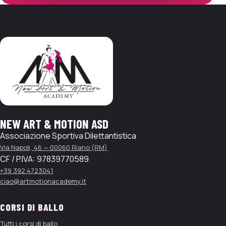
NEW ART & MOTION ASD
Associazione Sportiva Dilettantistica
Via Napoli, 46
—
00060
Riano
(
RM
)
CF / P.IVA:
97839770589
+39 392 4723041
ciao@artmotionacademy.it
CORSI DI BALLO
Tutti i corsi di ballo