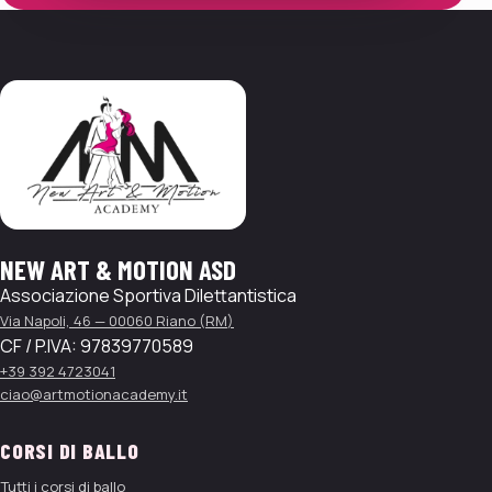
NEW ART & MOTION ASD
Associazione Sportiva Dilettantistica
Via Napoli, 46
—
00060
Riano
(
RM
)
CF / P.IVA:
97839770589
+39 392 4723041
ciao@artmotionacademy.it
CORSI DI BALLO
Tutti i corsi di ballo